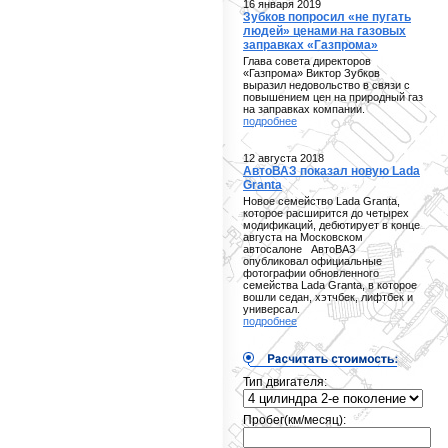
16 января 2019
Зубков попросил «не пугать
людей» ценами на газовых
заправках «Газпрома»
Глава совета директоров
«Газпрома» Виктор Зубков
выразил недовольство в связи с
повышением цен на природный газ
на заправках компании.
подробнее
12 августа 2018
АвтоВАЗ показал новую Lada
Granta
Новое семейство Lada Granta,
которое расширится до четырех
модификаций, дебютирует в конце
августа на Московском
автосалоне АвтоВАЗ
опубликовал официальные
фотографии обновленного
семейства Lada Granta, в которое
вошли седан, хэтчбек, лифтбек и
универсал.
подробнее
Тип двигателя:
Пробег(км/месяц):