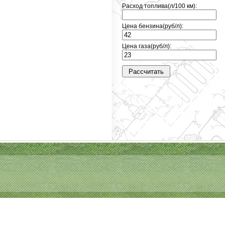
Расход топлива(л/100 км):
Цена бензина(руб/л):
Цена газа(руб/л):