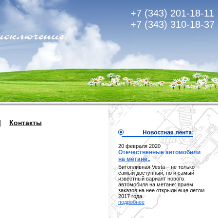
+7 (343) 201-18-11
+7 (343) 310-18-37
|
Контакты
20 февраля 2020
Отечественные автомобили
на метане..
Битопливная Vesta – не только
самый доступный, но и самый
известный вариант нового
автомобиля на метане: прием
заказов на нее открыли еще летом
2017 года.
подробнее