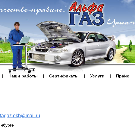
|
Наши работы
|
Сертификаты
|
Услуги
|
Прайс
lfagaz.ekb@mail.ru
инбурге