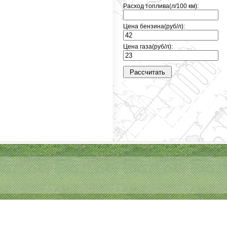
Расход топлива(л/100 км):
Цена бензина(руб/л):
Цена газа(руб/л):