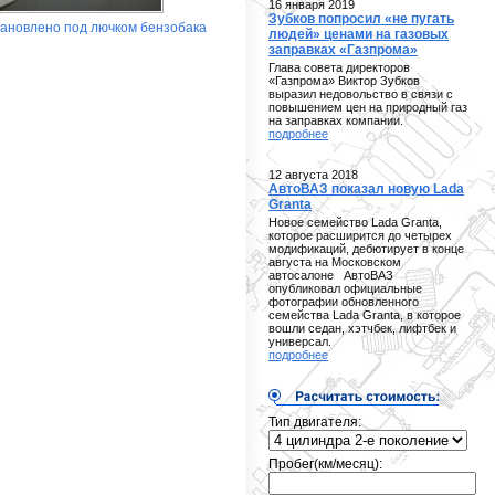
16 января 2019
Зубков попросил «не пугать
тановлено под лючком бензобака
людей» ценами на газовых
заправках «Газпрома»
Глава совета директоров
«Газпрома» Виктор Зубков
выразил недовольство в связи с
повышением цен на природный газ
на заправках компании.
подробнее
12 августа 2018
АвтоВАЗ показал новую Lada
Granta
Новое семейство Lada Granta,
которое расширится до четырех
модификаций, дебютирует в конце
августа на Московском
автосалоне АвтоВАЗ
опубликовал официальные
фотографии обновленного
семейства Lada Granta, в которое
вошли седан, хэтчбек, лифтбек и
универсал.
подробнее
Тип двигателя:
Пробег(км/месяц):