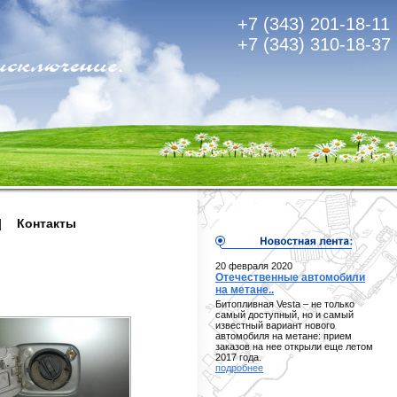
+7 (343) 201-18-11
+7 (343) 310-18-37
|
Контакты
20 февраля 2020
Отечественные автомобили
на метане..
Битопливная Vesta – не только
самый доступный, но и самый
известный вариант нового
автомобиля на метане: прием
заказов на нее открыли еще летом
2017 года.
подробнее